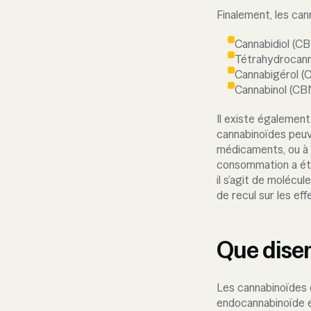
Finalement, les can
Cannabidiol (C
Tétrahydrocann
Cannabigérol (
Cannabinol (CB
Il existe également
cannabinoïdes peuv
médicaments, ou à 
consommation a été 
il s’agit de molécu
de recul sur les eff
Que disen
Les cannabinoïdes 
endocannabinoïde e