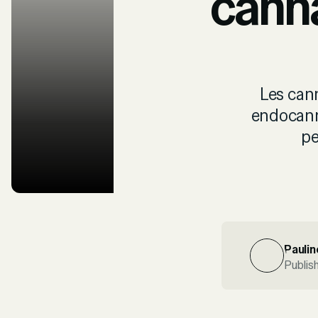
cann
Les can
endocanna
pe
Paulin
Publis