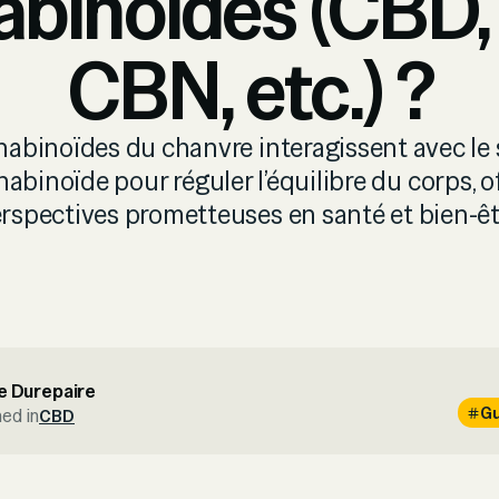
abinoïdes (CBD,
CBN, etc.) ?
nabinoïdes du chanvre interagissent avec le
binoïde pour réguler l’équilibre du corps, o
rspectives prometteuses en santé et bien-êt
e Durepaire
Gu
hed in
CBD