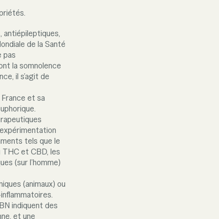
priétés.
 antiépileptiques,
ondiale de la Santé
e pas
sont la somnolence
e, il s’agit de
 France et sa
euphorique.
érapeutiques
’expérimentation
ments tels que le
u THC et CBD, les
ques (sur l’homme)
iniques (animaux) ou
-inflammatoires.
CBN indiquent des
nne, et une