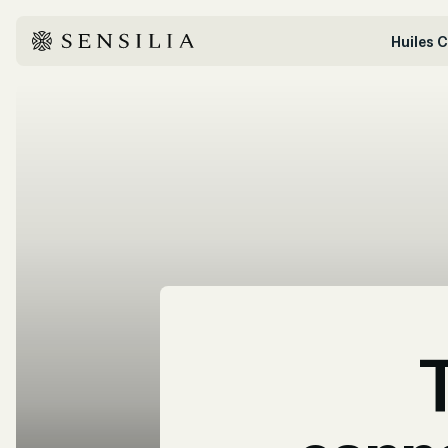
Huiles 
T