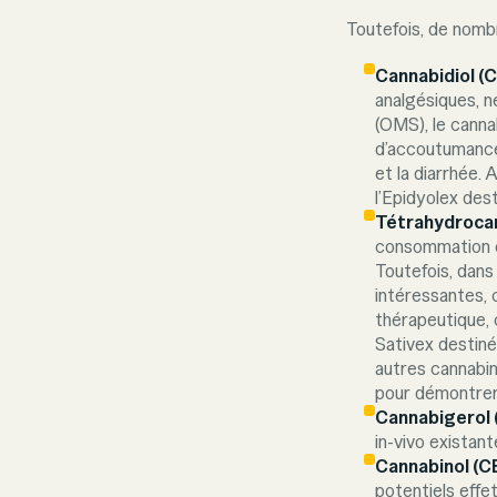
Toutefois, de nombr
Cannabidiol (
analgésiques, n
(OMS), le cannab
d’accoutumance,
et la diarrhée. 
l’Epidyolex des
Tétrahydrocan
consommation es
Toutefois, dans
intéressantes, 
thérapeutique, 
Sativex destiné
autres cannabin
pour démontrer
Cannabigerol 
in-vivo existan
Cannabinol (CB
potentiels effe