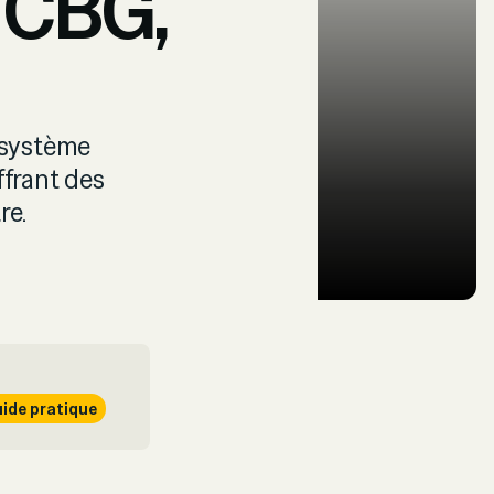
 CBG,
 système
ffrant des
re.
ide pratique