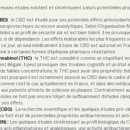
euses études existent et s’intéressent à leurs potentielles pro
CBD)
: le CBD est étudié pour ses potentiels effets antioxydants,
europrotecteurs ou encore anxiolytiques. Selon l’Organisation M
idiol a un profil de sécurité sûr et est bien toléré. Il ne provoqu
 ni de dépendance. Les effets indésirables les plus fréquents 
A ce jour, un seul médicament à base de CBD est autorisé en Franc
tiné à certaines formes d’épilepsie pharmaco-résistantes.
nabinol (THC)
: le THC est considéré comme un stupéfiant en
t illégale. Il peut provoquer des troubles cognitifs et un état 
 de faibles concentrations, le THC peut avoir des propriétés th
c’est pourquoi il est notamment associé au CBD dans le cadre d
comme c’est le cas actuellement en France, et dans des médica
 aux patients atteints de sclérose en plaques. Contrairement a
oïdes ne font pas encore l’objet de suffisamment d’études clini
 ses effets.
(CBG)
: La recherche scientifique et les quelques études pré-cl
tes font état de potentielles propriétés antibactériennes et anti
N) :
Les quelques études s’intéressant au profil biologique du 
ts anti-inflammatoires et analgésiques, une activité antibactérie