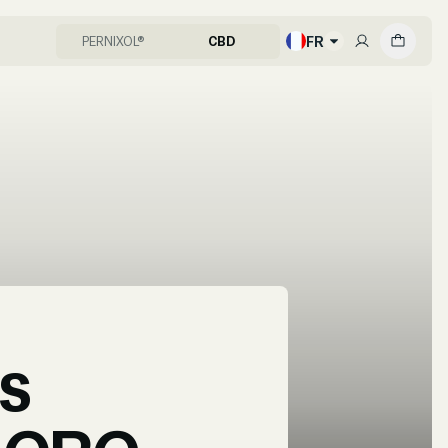
FR
PERNIXOL®
CBD
es