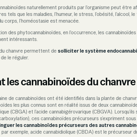
annabinoïdes naturellement produits par l’organisme peut être a
tels que les maladies, l’humeur, le stress, l’obésité, l’alcool, le
e du corps, l’homéostasie est menacée.
sation des phytocannabinoïdes, en l’occurrence, les cannabinoïdes 
nent intéressants.
 du chanvre permettent de
solliciter le système endocannab
 de le réguler.
t les cannabinoïdes du chanvre
aine de cannabinoïdes ont été identifiés dans la plante de chanv
oïdes les plus connus sont en réalité issus de deux cannabinoïde
lique (CBGA) et l’acide cannabigérovarique (CBGVA). Lorsqu’ils 
rboxylation), ces cannabinoïdes précurseurs s’expriment sous 
tinguer les cannabinoïdes précurseurs des autres cannabi
, par exemple, acide cannabidiolique (CBDA) est le précurseur d