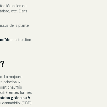
ffectée selon de
 tabac, etc. Dans
issus de la plante
inoïde
en situation
 ?
re. La majeure
s principaux :
sont chauffés
différentes formes.
noïdes grâce au A
u cannabidiol (CBD).