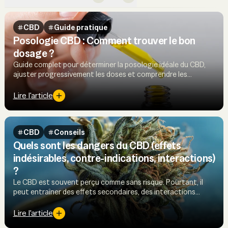
CBD
Guide pratique
Posologie CBD : Comment trouver le bon
dosage ?
Guide complet pour déterminer la posologie idéale du CBD,
ajuster progressivement les doses et comprendre les
facteurs influençant ses effets selon votre profil
Lire l'article
CBD
Conseils
Quels sont les dangers du CBD (effets
indésirables, contre-indications, interactions)
?
Le CBD est souvent perçu comme sans risque. Pourtant, il
peut entraîner des effets secondaires, des interactions
médicamenteuses et des contre-indications à connaître.
Lire l'article