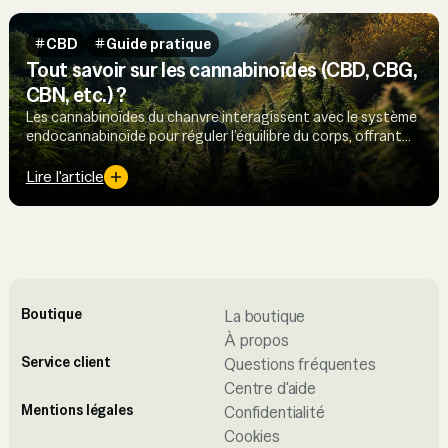
CBD
Guide pratique
Tout savoir sur les cannabinoïdes (CBD, CBG,
CBN, etc.) ?
Les cannabinoïdes du chanvre interagissent avec le système
endocannabinoïde pour réguler l’équilibre du corps, offrant
des perspectives prometteuses en santé et bien-être.
Lire l'article
Boutique
La boutique
À propos
Service client
Questions fréquentes
Centre d'aide
Mentions légales
Confidentialité
Cookies