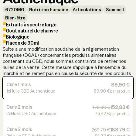
6720MG
Nutrition humaine
Articulations
Sommeil
Bien-être
Extraits à spectre large
Goût naturel de chanvre
Biologique
Flacon de 30ml
Suite à une modification soudaine de la réglementation
française (DGAL) concernant les produits alimentaires
contenant du CBD, nous sommes contraints de retirer nos
huiles de la vente. Cette mesure s'applique à l'ensemble du
marché et ne remet pas en cause la sécurité de nos produits.
Cure 1 mois
89,90 €
1x
Huile CBD Authentique
89,90 €
par produit
Cure 2 mois
152,83 €
179,80 €
2x
Huile CBD Authentique
76,42 €
par produit
Cure 3 mois
188,79 €
269,70 €
3x
Huile CBD Authentique
62,93 €