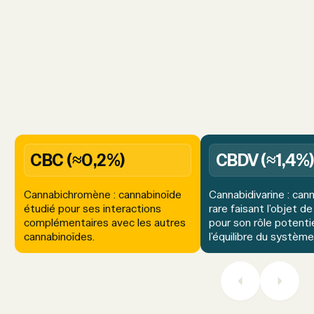
CBC (≈0,2%)
CBDV (≈1,4%)
Cannabichromène : cannabinoïde
Cannabidivarine : can
étudié pour ses interactions
rare faisant l’objet d
complémentaires avec les autres
pour son rôle potenti
cannabinoïdes.
l’équilibre du système