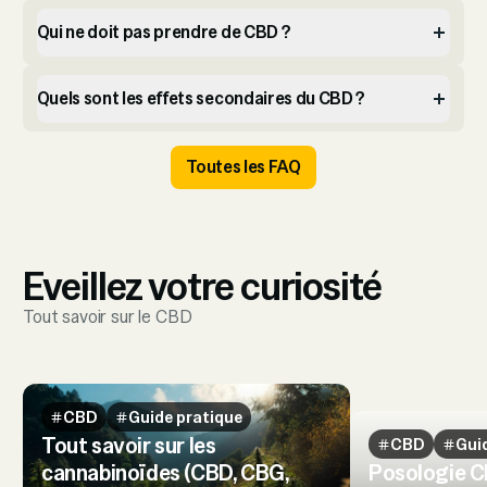
Qui ne doit pas prendre de CBD ?
Quels sont les effets secondaires du CBD ?
Toutes les FAQ
Eveillez votre curiosité
Tout savoir sur le CBD
CBD
Guide pratique
Tout savoir sur les
CBD
Gui
cannabinoïdes (CBD, CBG,
Posologie 