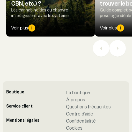
CBN, etc.) ?
trouver le b
Les cannabinoïdes du chanvre
Guide complet po
interagissent avec le système
posologie idéale
endocannabinoïde pour réguler l’équilibre
progressivement
du corps, offrant des perspectives
comprendre les f
Voir plus
Voir plus
prometteuses en santé et bien-être.
effets selon votr
Boutique
La boutique
À propos
Service client
Questions fréquentes
Centre d'aide
Mentions légales
Confidentialité
Cookies