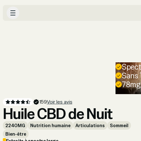
Spect
Sans
78mg 
159
Voir les avis
Huile CBD de Nuit
2240MG
Nutrition humaine
Articulations
Sommeil
Bien-être