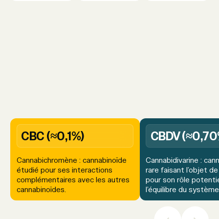
CBC (≈0,1%)
CBDV (≈0,70
Cannabichromène : cannabinoïde
Cannabidivarine : can
étudié pour ses interactions
rare faisant l’objet d
complémentaires avec les autres
pour son rôle potenti
cannabinoïdes.
l’équilibre du système