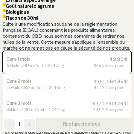
Extraits à spectre large
Goût naturel d’agrume
Biologique
Flacon de 30ml
Suite à une modification soudaine de la réglementation
française (DGAL) concernant les produits alimentaires
contenant du CBD, nous sommes contraints de retirer nos
huiles de la vente. Cette mesure s'applique à l'ensemble du
marché et ne remet pas en cause la sécurité de nos produits.
Cure 1 mois
49,90 €
1x
Huile CBD de Nuit – 2240mg
49,90 €
par produit
Cure 2 mois
84,83 €
99,80 €
2x
Huile CBD de Nuit – 2240mg
42,42 €
par produit
Cure 3 mois
104,79 €
149,70 €
3x
Huile CBD de Nuit – 2240mg
34,93 €
par produit
Rupture de stock
1
Z EN 3 FOIS SANS FRAIS
EXPÉDIÉ EN 24H
PRIX DIRECT LABORATOIRE
P