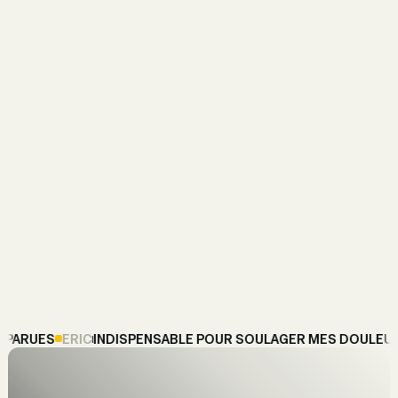
apporte une note aromatique fraîche et
naturelle. Reconnue pour ses propriétés
apaisantes et relaxantes
, elle
contribue à une expérience sensorielle
agréable, idéale pour accompagner un
moment de détente.
Valeurs nutritionnelles moyennes pour 100g
Energie : 3798KJ / 908Kcal
Lipides : 90,81g
dont acides gras saturés : 90,81g
Glucides : 0g
dont sucres : 0g
Fibres : 0g
Sodium : 0g
Protéines : 0g
RUES
ERIC
INDISPENSABLE POUR SOULAGER MES DOULEURS